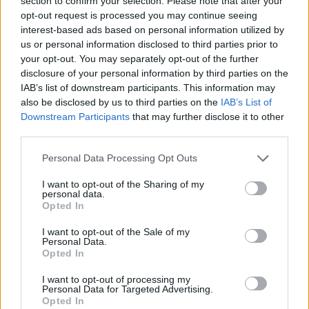
section to confirm your selection. Please note that after your
opt-out request is processed you may continue seeing
interest-based ads based on personal information utilized by
us or personal information disclosed to third parties prior to
your opt-out. You may separately opt-out of the further
disclosure of your personal information by third parties on the
IAB’s list of downstream participants. This information may
also be disclosed by us to third parties on the
IAB’s List of
Downstream Participants
that may further disclose it to other
third parties.
Please note that this website/app uses one or more Google
Personal Data Processing Opt Outs
services and may gather and store information including but
not limited to your visit or usage behaviour. You may click to
I want to opt-out of the Sharing of my
personal data.
grant or deny consent to Google and its third-party tags to
Opted In
use your data for below specified purposes in below Google
consent section.
I want to opt-out of the Sale of my
Personal Data.
Purae
Opted In
I want to opt-out of processing my
Una gamma di oli essenziali puri e naturali al
Personal Data for Targeted Advertising.
Opted In
100% per raggiungere il benessere psicofisico.