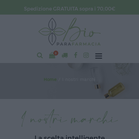
Spedizione GRATUITA sopra i 70,00€
0
Home
I nostri marchi
I nostri marchi
La scelta intelligente