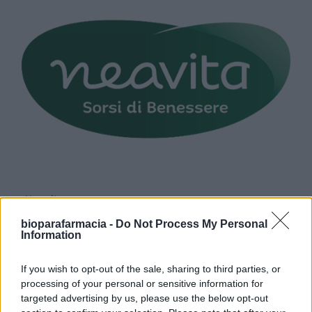
Neavita
bioparafarmacia -
Do Not Process My Personal
Assapora il mondo Neavita. Tisane, tè, infusi,
Information
oggetti di benessere.
If you wish to opt-out of the sale, sharing to third parties, or
processing of your personal or sensitive information for
Prodotti Neavita
targeted advertising by us, please use the below opt-out