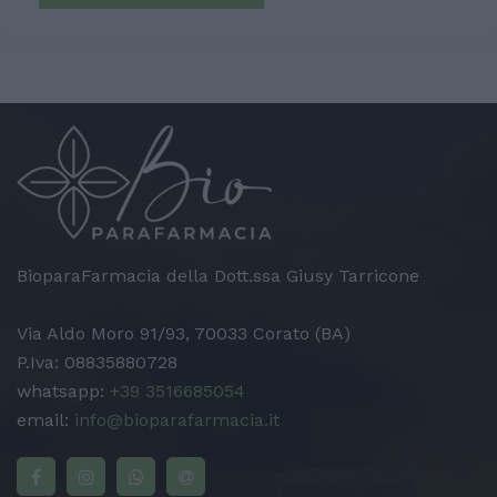
BioparaFarmacia della Dott.ssa Giusy Tarricone
Via Aldo Moro 91/93, 70033 Corato (BA)
P.Iva: 08835880728
whatsapp:
+39 3516685054
email:
info@bioparafarmacia.it