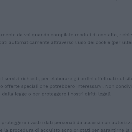
riamente da voi quando compilate moduli di contatto, richi
dati automaticamente attraverso l'uso dei cookie (per ulteri
i i servizi richiesti, per elaborare gli ordini effettuati sul
o offerte speciali che potrebbero interessarvi. Non condivi
alla legge o per proteggere i nostri diritti legali.
oteggere i vostri dati personali da accessi non autorizzati
rante la procedura di acquisto sono criptati per garantirne 