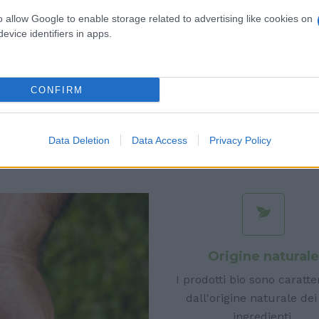
o allow Google to enable storage related to advertising like cookies on
evice identifiers in apps.
Caratteristiche
CONFIRM
Perchè BIO
Data Deletion
Data Access
Privacy Policy
Origine natural
I prodotti bio sono caratte
dall'origine naturale dei
ingredienti.