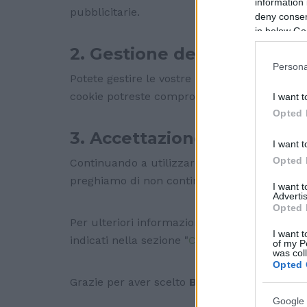
information 
pubblicitarie.
deny consent
in below Go
2. Gestione dei Cookie
Persona
Potete gestire le vostre preferenze sui cooki
cookie potreste compromettere la funzionalità
I want t
Opted 
3. Accettazione dei Cookie
I want t
Opted 
Continuando a utilizzare il nostro sito, accet
preghiamo di non continuare la navigazione s
I want 
Advertis
Opted 
Per ulteriori informazioni sulla nostra politic
I want t
indicati nella sezione "
Contatti
".
of my P
was col
Opted 
Grazie per aver scelto
BioparaFarmacia.
Google 