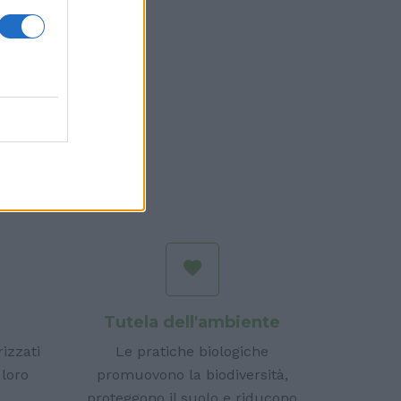
e
Tutela dell'ambiente
rizzati
Le pratiche biologiche
 loro
promuovono la biodiversità,
proteggono il suolo e riducono