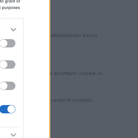
to grant or
ed purposes
, tenete presente che disabilitando alcuni
iva. Se non desiderate accettare i cookie, vi
tarci tramite i nostri canali di contatto