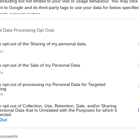
including but not limited to your visit or usage behaviour. You may click 
 to Google and its third-party tags to use your data for below specifi
ogle consent section.
l Data Processing Opt Outs
e modificando le impostazioni del vostro browser. Tuttavia
 e l'esperienza di navigazione del sito.
o opt-out of the Sharing of my personal data.
In
o opt-out of the Sale of my Personal Data.
In
tate l'utilizzo dei cookie in conformità con questa informat
ul nostro sito.
to opt-out of processing my Personal Data for Targeted
ing.
In
a sulla privacy e sull'uso dei cookie, vi preghiamo di contat
o opt-out of Collection, Use, Retention, Sale, and/or Sharing
ersonal Data that Is Unrelated with the Purposes for which it
lected.
Out
consents