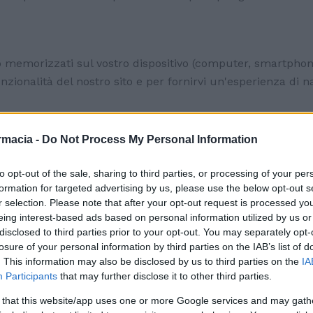
no memorizzati sul vostro dispositivo (computer, smartphon
nzionalità del nostro sito e per fornirvi un'esperienza di 
rmacia -
Do Not Process My Personal Information
ali per il corretto funzionamento del sito. Ci permettono d
zionata, e di mantenere attiva la sessione durante il proce
to opt-out of the sale, sharing to third parties, or processing of your per
formation for targeted advertising by us, please use the below opt-out s
r selection. Please note that after your opt-out request is processed y
rze parti, come Google Analytics, per raccogliere informazio
eing interest-based ads based on personal information utilized by us or
isitatori interagiscono con il sito e ci forniscono dati stat
disclosed to third parties prior to your opt-out. You may separately opt-
losure of your personal information by third parties on the IAB’s list of
. This information may also be disclosed by us to third parties on the
IA
Participants
that may further disclose it to other third parties.
cookie vengono utilizzati per fornirvi contenuti pubblicitari 
 that this website/app uses one or more Google services and may gath
 il numero di volte in cui visualizzate un annuncio e per m