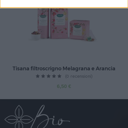
Tisana filtroscrigno Melagrana e Arancia
(0 recensioni)
6,50 €