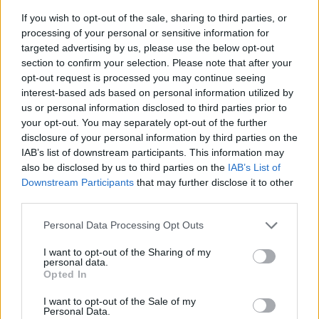
If you wish to opt-out of the sale, sharing to third parties, or
Composizione
processing of your personal or sensitive information for
targeted advertising by us, please use the below opt-out
Contiene 5 bustine per tipo di Tisana Detox
section to confirm your selection. Please note that after your
(Betulla e Melissa), Tisana Pancia Piatta (Anice
opt-out request is processed you may continue seeing
interest-based ads based on personal information utilized by
Verde), Tisana Drenanta (Ortica), Tisana Dopo
us or personal information disclosed to third parties prior to
Pasto (Finocchio).
your opt-out. You may separately opt-out of the further
disclosure of your personal information by third parties on the
Indicazioni
IAB’s list of downstream participants. This information may
Wellness Selection è il kit perfetto per prendersi
also be disclosed by us to third parties on the
IAB’s List of
Downstream Participants
that may further disclose it to other
cura di sé in ogni momento della giornata.
third parties.
Un'accurata selezione di integratori alimentari
Please note that this website/app uses one or more Google
Personal Data Processing Opt Outs
che soddisfa le tue esigenze di benessere. La
services and may gather and store information including but
Tisana Detox migliora le funzioni depurative
not limited to your visit or usage behaviour. You may click to
I want to opt-out of the Sharing of my
personal data.
grant or deny consent to Google and its third-party tags to
dell'organismo (Betulla) ed esplica un'azione
Opted In
use your data for below specified purposes in below Google
antiossidante (Melissa), la Tisana Pancia Piatta
consent section.
I want to opt-out of the Sale of my
Personal Data.
aiuta la regoalre motilità intestinale e