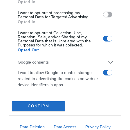
Opted In
l'eliminazione dei gas (Anice Verde), la Tisana
I want to opt-out of processing my
Drenanta favorisce il drenaggio dei liquidi
Personal Data for Targeted Advertising.
Opted In
corporei (Ortica), la Tisana Dopo Pasto è utile a
I want to opt-out of Collection, Use,
sostenere la funzione digestiva (Finocchio).
Retention, Sale, and/or Sharing of my
Personal Data that Is Unrelated with the
Purposes for which it was collected.
Opted Out
Argomenti
Google consents
Tisana
I want to allow Google to enable storage
related to advertising like cookies on web or
device identifiers in apps.
CONFIRM
Prodotti correlati
Data Deletion
Data Access
Privacy Policy