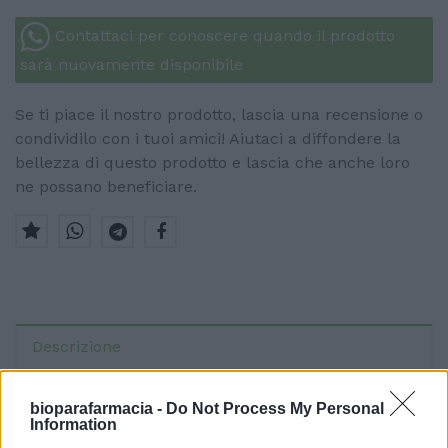
Contattaci per conoscere quando il prodotto
sarà nuovamente disponibile
Se ti piace il nostro prodotto, lascia una recensione o
condividilo con i tuoi amici! Aiutaci a diffondere la
bellezza di questo prodotto e lascia che anche loro
ne possano beneficiare.
Descrizione
Altre info
bioparafarmacia -
Do Not Process My Personal
Information
Recensioni